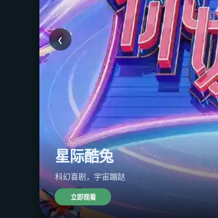
‹
星际酷兔
科幻喜剧，宇宙蹦跶
立即观看