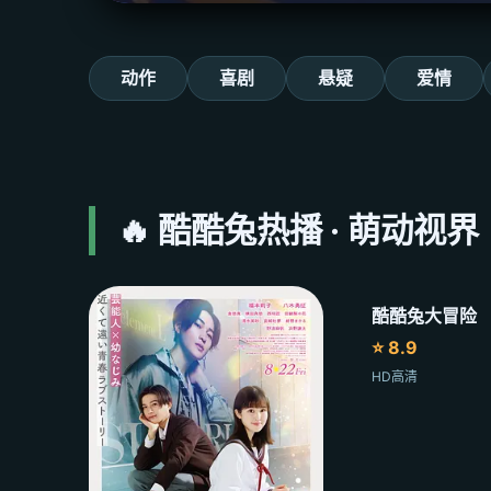
动作
喜剧
悬疑
爱情
🔥 酷酷兔热播 · 萌动视界
酷酷兔大冒险
⭐ 8.9
HD高清