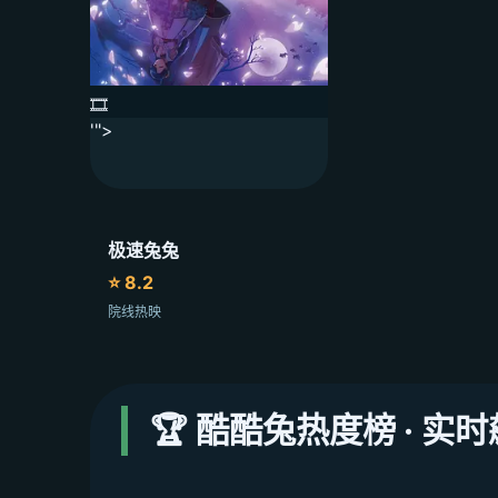
🎞️
'">
极速兔兔
⭐ 8.2
院线热映
🏆 酷酷兔热度榜 · 实