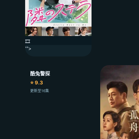
🎞️
'">
酷兔警探
⭐ 9.3
更新至16集