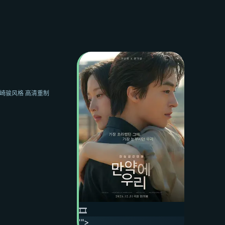
·宫崎骏风格 高清重制
🎞️
'">