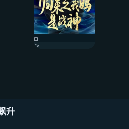
🎞️
'">
时飙升