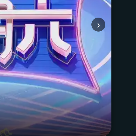
›
萝
治愈爱
立