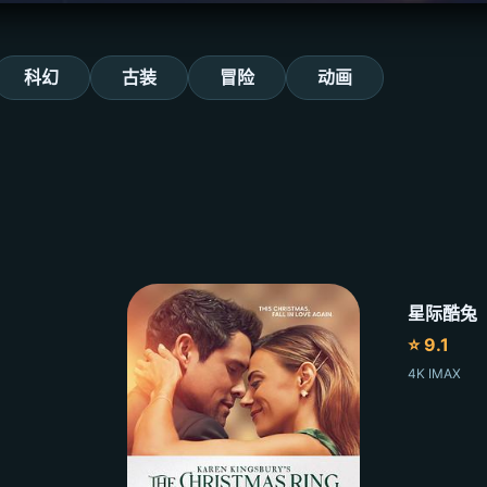
科幻
古装
冒险
动画
星际酷兔
⭐ 9.1
4K IMAX