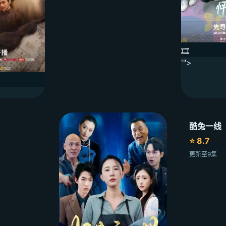
🎞️
'">
酷兔一线
⭐ 8.7
更新至9集