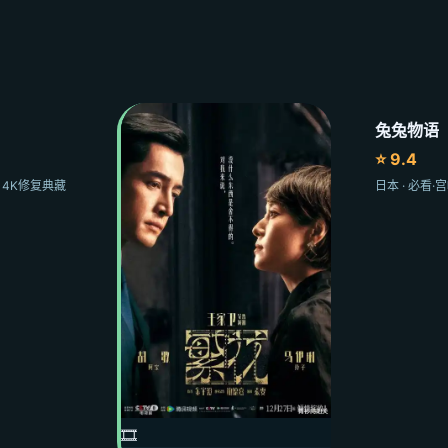
兔兔物语
⭐ 9.4
险 4K修复典藏
日本 · 必看
🎞️