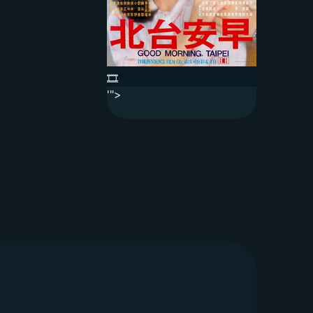
🎞️
'">