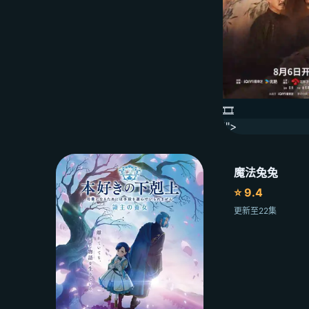
🎞️
'">
魔法兔兔
⭐ 9.4
更新至22集