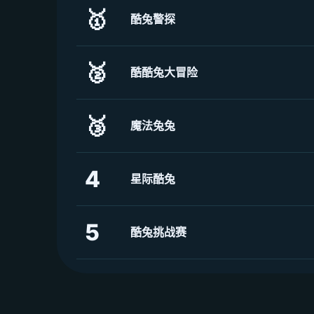
🥇
酷兔警探
🥈
酷酷兔大冒险
🥉
魔法兔兔
4
星际酷兔
5
酷兔挑战赛