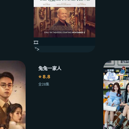
🎞️
'">
兔兔一家人
⭐ 8.8
全28集