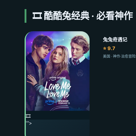
🎞️ 酷酷兔经典 · 必看神作
兔兔奇遇记
⭐ 9.7
美国 · 神作·治愈冒
🎞️
'">